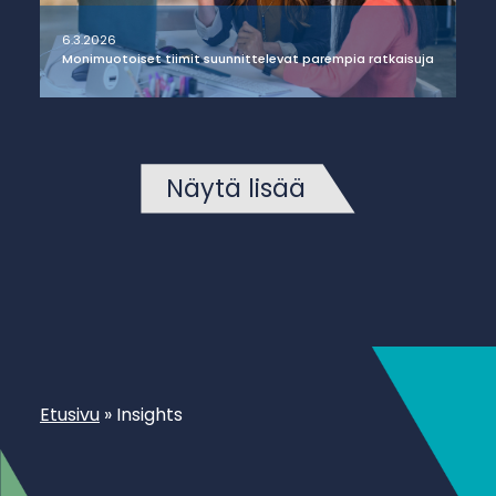
6.3.2026
Monimuotoiset tiimit suunnittelevat parempia ratkaisuja
Näytä lisää
Etusivu
»
Insights