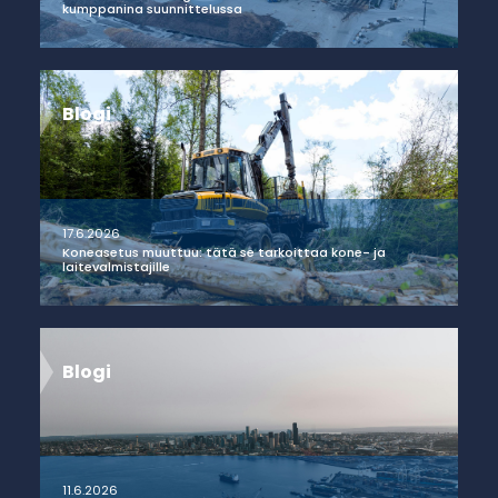
kumppanina suunnittelussa
Blogi
17.6.2026
Koneasetus muuttuu: tätä se tarkoittaa kone- ja
laitevalmistajille
Blogi
11.6.2026