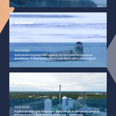
Artikkeli
30.6.2026
Saimaannorppien keinopesä on innovaatio luonnon
puolesta: ”Paras palaute on pesässä viihtyvä norppa”
Artikkeli
29.6.2026
Kokkolan Energia rakentaa sähkökattiloilla joustavaa ja
hiilineutraalia energiantuotantoa – Elomatic