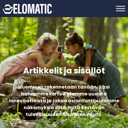
Artikkelit ja sisällöt
Huominen rakennetaan tänään. Siksi
haluamme kertoa alamme uusista
innovaatioista ja jakaa asiantuntijoidemme
näkemyksiä siitä, mitä kestävän
tulevaisuuden luominen vaatii.