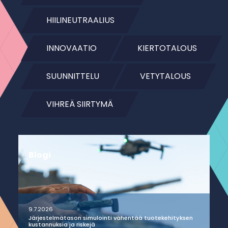
HIILINEUTRAALIUS
INNOVAATIO
KIERTOTALOUS
SUUNNITTELU
VETYTALOUS
VIHREÄ SIIRTYMÄ
Blogi
9.7.2026
Järjestelmätason simulointi vähentää tuotekehityksen
kustannuksia ja riskejä