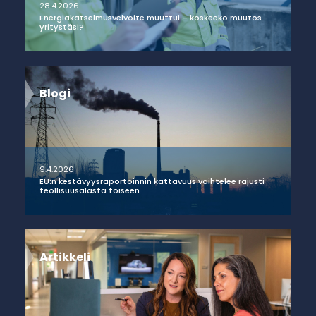
28.4.2026
Energiakatselmusvelvoite muuttui – koskeeko muutos
yritystäsi?
Blogi
9.4.2026
EU:n kestävyysraportoinnin kattavuus vaihtelee rajusti
teollisuusalasta toiseen
Artikkeli