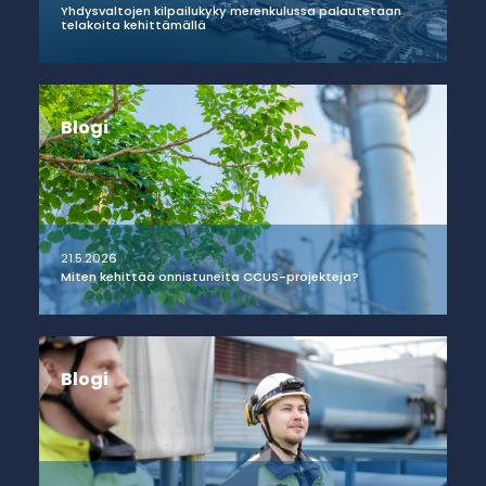
Yhdysvaltojen kilpailukyky merenkulussa palautetaan
telakoita kehittämällä
Blogi
21.5.2026
Miten kehittää onnistuneita CCUS-projekteja?
Blogi