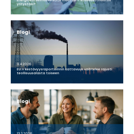
yritystäsi?
Blogi
9.4.2026
EU:n kestävyysraportoinnin kattavuus vaihtelee rajusti
teollisuusalasta toiseen
Blogi
13.2.2026