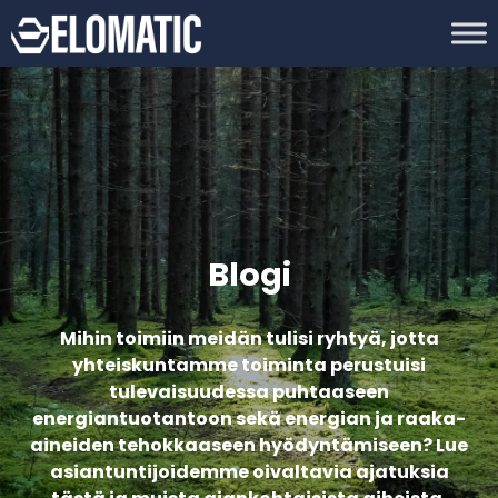
Blogi
Mihin toimiin meidän tulisi ryhtyä, jotta
yhteiskuntamme toiminta perustuisi
tulevaisuudessa puhtaaseen
energiantuotantoon sekä energian ja raaka-
aineiden tehokkaaseen hyödyntämiseen? Lue
asiantuntijoidemme oivaltavia ajatuksia