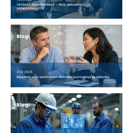
Ystävät työelämässä – iloa, jaksamista ja
yhteisöllisyyttä
Blogi
17.12.2025
Myynnin uusi voimapari: ihmisen luottamus ja tekoäly
Blogi