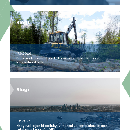
Blogi
17.6.2026
Koneasetus muuttuu: tätä se tarkoittaa kone- ja
laitevalmistajille
Blogi
11.6.2026
Yhdysvaltojen kilpailukyky merenkulussa palautetaan
telakoita kehittämällä