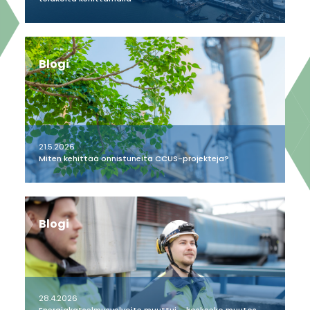
Blogi
21.5.2026
Miten kehittää onnistuneita CCUS-projekteja?
Blogi
28.4.2026
Energiakatselmusvelvoite muuttui – koskeeko muutos