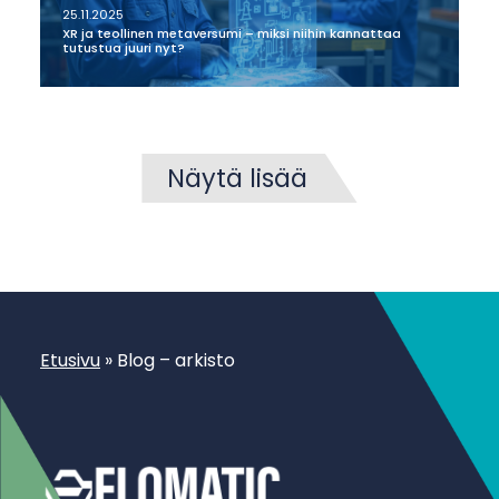
25.11.2025
XR ja teollinen metaversumi – miksi niihin kannattaa
tutustua juuri nyt?
Näytä lisää
Etusivu
»
Blog – arkisto