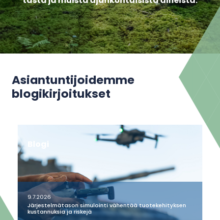
tästä ja muista ajankohtaisista aiheista.
Asiantuntijoidemme
blogikirjoitukset
Blogi
9.7.2026
Järjestelmätason simulointi vähentää tuotekehityksen
kustannuksia ja riskejä