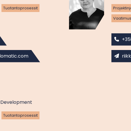
Tuotantoprosessit
Projektin
Vaatimus
+35
lomatic.com
rii
ss Development
Tuotantoprosessit