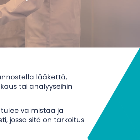
 annostella lääkettä,
kkaus tai analyyseihin
e tulee valmistaa ja
jossa sitä on tarkoitus