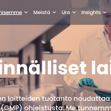
amisemme
Meistä
Ura
Insights
nnälliset la
ten laitteiden tuotanto noudatta
 (GMP) ohjeistusta. Me tunnem