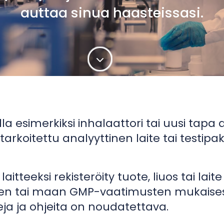
auttaa sinua haasteissasi.
lla esimerkiksi inhalaattori tai uusi tapa
tarkoitettu analyyttinen laite tai testipa
laitteeksi rekisteröity tuote, liuos tai lait
 tai maan GMP-vaatimusten mukaisesti, 
ja ja ohjeita on noudatettava.