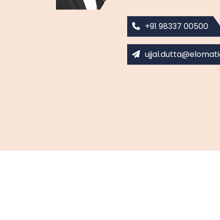
+91 98337 00500
ujjal.dutta@elomat