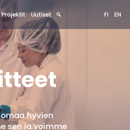
Projektit
Uutiset
FI
EN
itteet
a omaa hyvien
me sen ja voimme