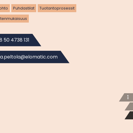
johto
Puhdastilat
Tuotantoprosessit
ten­mukaisuus
8 50 4738 131
kka.peltola@elomatic.com