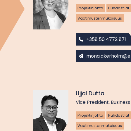
Projektinjohto
Puhdastilat
Vaatimusten­mukaisuus
+358 50 4772 871
mona.akerholm@e
Ujjal Dutta
Vice President, Busine
Projektinjohto
Puhdastilat
Vaatimusten­mukaisuus