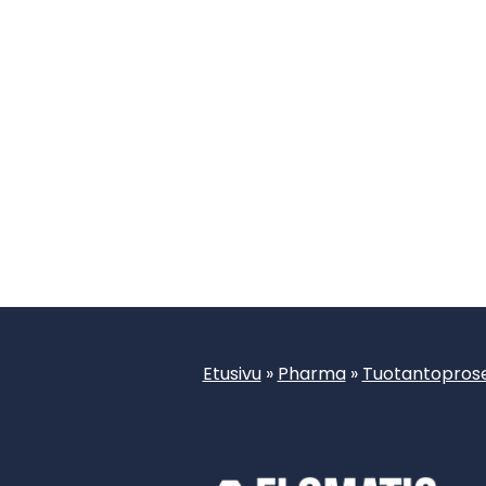
Etusivu
»
Pharma
»
Tuotantoprose