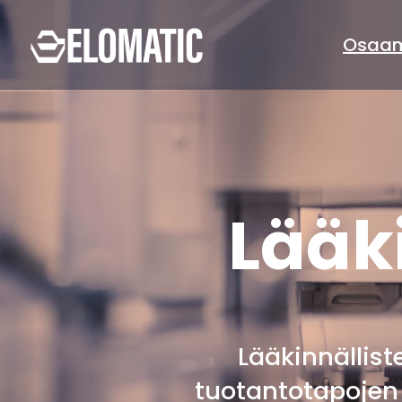
Osa
Lääki
Lääkinnällis
tuotantotapojen