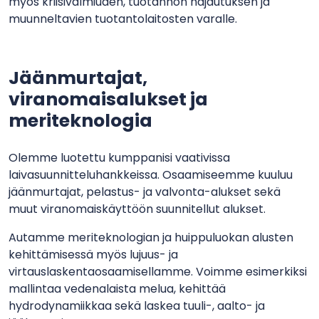
myös kriisivalmiuden, tuotannon hajautuksen ja
muunneltavien tuotantolaitosten varalle.
Jäänmurtajat,
viranomaisalukset ja
meriteknologia
Olemme luotettu kumppanisi vaativissa
laivasuunnitteluhankkeissa. Osaamiseemme kuuluu
jäänmurtajat, pelastus- ja valvonta-alukset sekä
muut viranomaiskäyttöön suunnitellut alukset.
Autamme meriteknologian ja huippuluokan alusten
kehittämisessä myös lujuus- ja
virtauslaskentaosaamisellamme. Voimme esimerkiksi
mallintaa vedenalaista melua, kehittää
hydrodynamiikkaa sekä laskea tuuli-, aalto- ja