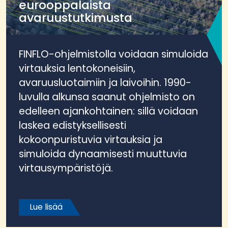
eurooppalaista
avaruustutkimusta
FINFLO-ohjelmistolla voidaan simuloida
virtauksia lentokoneisiin,
avaruusluotaimiin ja laivoihin. 1990-
luvulla alkunsa saanut ohjelmisto on
edelleen ajankohtainen: sillä voidaan
laskea edistyksellisesti
kokoonpuristuvia virtauksia ja
simuloida dynaamisesti muuttuvia
virtausympäristöjä.
Lue lisää