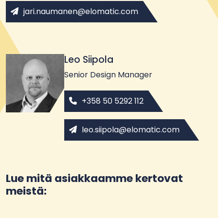
jari.naumanen@elomatic.com
Leo Siipola
Senior Design Manager
+358 50 5292 112
leo.siipola@elomatic.com
Lue mitä asiakkaamme kertovat
meistä: