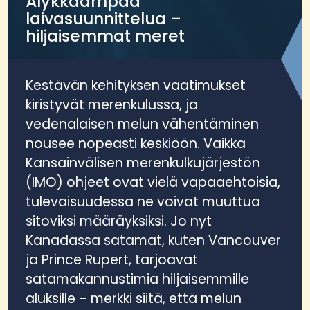
Älykkäämpää
laivasuunnittelua –
hiljaisemmat meret
Kestävän kehityksen vaatimukset
kiristyvät merenkulussa, ja
vedenalaisen melun vähentäminen
nousee nopeasti keskiöön. Vaikka
Kansainvälisen merenkulkujärjestön
(IMO) ohjeet ovat vielä vapaaehtoisia,
tulevaisuudessa ne voivat muuttua
sitoviksi määräyksiksi. Jo nyt
Kanadassa satamat, kuten Vancouver
ja Prince Rupert, tarjoavat
satamakannustimia hiljaisemmille
aluksille – merkki siitä, että melun