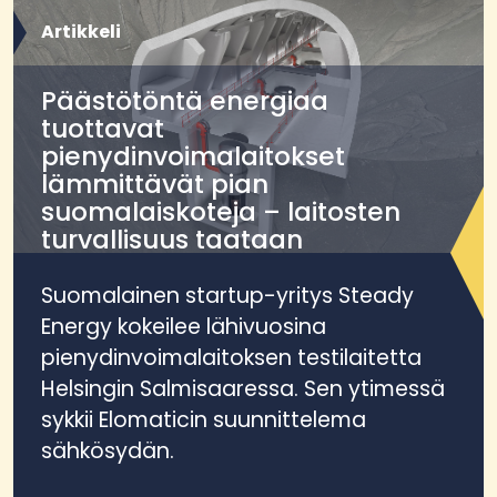
Artikkeli
Päästötöntä energiaa
tuottavat
pienydinvoimalaitokset
lämmittävät pian
suomalaiskoteja – laitosten
turvallisuus taataan
testilaitteella
Suomalainen startup-yritys Steady
Energy kokeilee lähivuosina
pienydinvoimalaitoksen testilaitetta
Helsingin Salmisaaressa. Sen ytimessä
sykkii Elomaticin suunnittelema
sähkösydän.