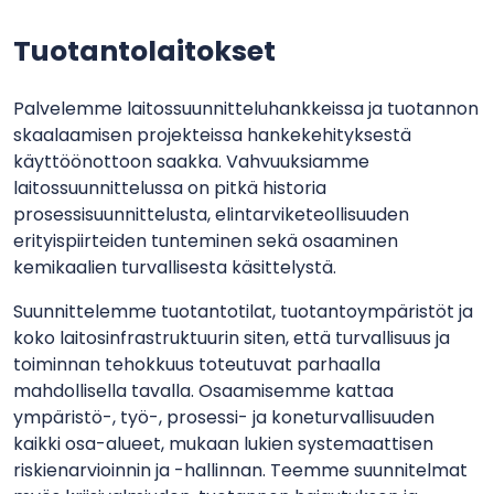
Tuotantolaitokset
Palvelemme laitossuunnitteluhankkeissa ja tuotannon
skaalaamisen projekteissa hankekehityksestä
käyttöönottoon saakka. Vahvuuksiamme
laitossuunnittelussa on pitkä historia
prosessisuunnittelusta, elintarviketeollisuuden
erityispiirteiden tunteminen sekä osaaminen
kemikaalien turvallisesta käsittelystä.
Suunnittelemme tuotantotilat, tuotantoympäristöt ja
koko laitosinfrastruktuurin siten, että turvallisuus ja
toiminnan tehokkuus toteutuvat parhaalla
mahdollisella tavalla. Osaamisemme kattaa
ympäristö-, työ-, prosessi- ja koneturvallisuuden
kaikki osa-alueet, mukaan lukien systemaattisen
riskienarvioinnin ja -hallinnan. Teemme suunnitelmat