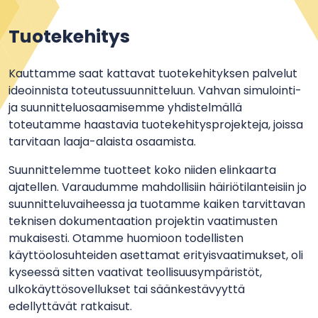
Tuotekehitys
Kauttamme saat kattavat tuotekehityksen palvelut
ideoinnista toteutussuunnitteluun. Vahvan simulointi-
ja suunnitteluosaamisemme yhdistelmällä
toteutamme haastavia tuotekehitysprojekteja, joissa
tarvitaan laaja-alaista osaamista.
Suunnittelemme tuotteet koko niiden elinkaarta
ajatellen. Varaudumme mahdollisiin häiriötilanteisiin jo
suunnitteluvaiheessa ja tuotamme kaiken tarvittavan
teknisen dokumentaation projektin vaatimusten
mukaisesti. Otamme huomioon todellisten
käyttöolosuhteiden asettamat erityisvaatimukset, oli
kyseessä sitten vaativat teollisuusympäristöt,
ulkokäyttösovellukset tai säänkestävyyttä
edellyttävät ratkaisut.