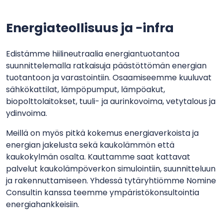
Energiateollisuus ja -infra
Edistämme hiilineutraalia energiantuotantoa
suunnittelemalla ratkaisuja päästöttömän energian
tuotantoon ja varastointiin. Osaamiseemme kuuluvat
sähkökattilat, lämpöpumput, lämpöakut,
biopolttolaitokset, tuuli- ja aurinkovoima, vetytalous ja
ydinvoima.
Meillä on myös pitkä kokemus energiaverkoista ja
energian jakelusta sekä kaukolämmön että
kaukokylmän osalta. Kauttamme saat kattavat
palvelut kaukolämpöverkon simulointiin, suunnitteluun
ja rakennuttamiseen. Yhdessä tytäryhtiömme Nomine
Consultin kanssa teemme ympäristökonsultointia
energiahankkeisiin.