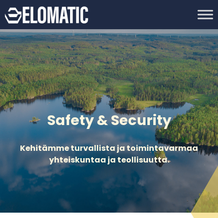
Safety & Security
Kehitämme turvallista ja toimintavarmaa
yhteiskuntaa ja teollisuutta.