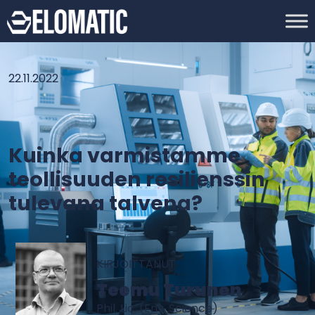
22.11.2022
Kuinka varmistamme
teollisuuden resilienssin
tulevana talvena?
KIRJOITTANUT
Teemu Turunen
Phil. Lic. (Env. Science)