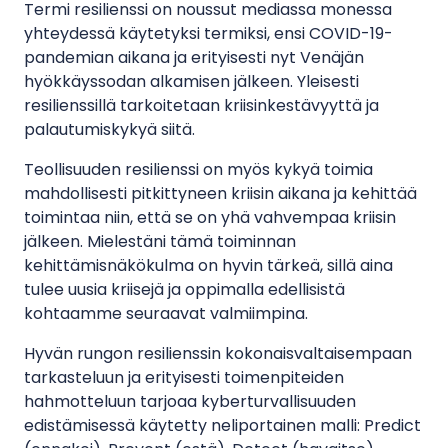
Termi resilienssi on noussut mediassa monessa
yhteydessä käytetyksi termiksi, ensi COVID-19-
pandemian aikana ja erityisesti nyt Venäjän
hyökkäyssodan alkamisen jälkeen. Yleisesti
resilienssillä tarkoitetaan kriisinkestävyyttä ja
palautumiskykyä siitä.
Teollisuuden resilienssi on myös kykyä toimia
mahdollisesti pitkittyneen kriisin aikana ja kehittää
toimintaa niin, että se on yhä vahvempaa kriisin
jälkeen. Mielestäni tämä toiminnan
kehittämisnäkökulma on hyvin tärkeä, sillä aina
tulee uusia kriisejä ja oppimalla edellisistä
kohtaamme seuraavat valmiimpina.
Hyvän rungon resilienssin kokonaisvaltaisempaan
tarkasteluun ja erityisesti toimenpiteiden
hahmotteluun tarjoaa kyberturvallisuuden
edistämisessä käytetty neliportainen malli: Predict