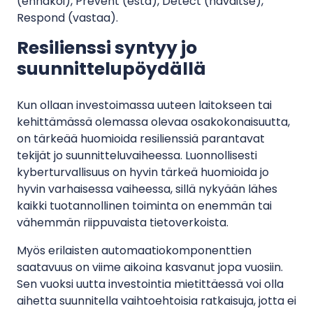
(ennakoi), Prevent (estä), Detect (havaitse),
Respond (vastaa).
Resilienssi syntyy jo
suunnittelupöydällä
Kun ollaan investoimassa uuteen laitokseen tai
kehittämässä olemassa olevaa osakokonaisuutta,
on tärkeää huomioida resilienssiä parantavat
tekijät jo suunnitteluvaiheessa. Luonnollisesti
kyberturvallisuus on hyvin tärkeä huomioida jo
hyvin varhaisessa vaiheessa, sillä nykyään lähes
kaikki tuotannollinen toiminta on enemmän tai
vähemmän riippuvaista tietoverkoista.
Myös erilaisten automaatiokomponenttien
saatavuus on viime aikoina kasvanut jopa vuosiin.
Sen vuoksi uutta investointia mietittäessä voi olla
aihetta suunnitella vaihtoehtoisia ratkaisuja, jotta ei