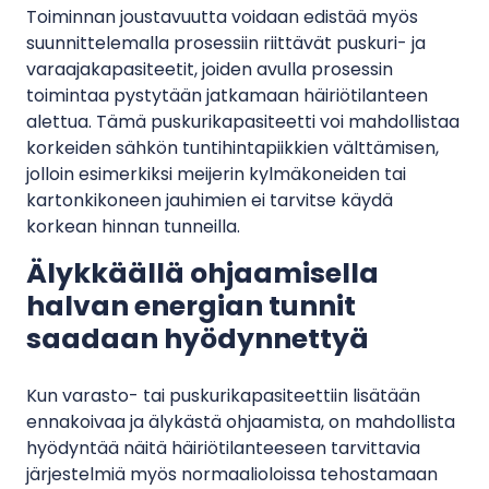
Toiminnan joustavuutta voidaan edistää myös
suunnittelemalla prosessiin riittävät puskuri- ja
varaajakapasiteetit, joiden avulla prosessin
toimintaa pystytään jatkamaan häiriötilanteen
alettua. Tämä puskurikapasiteetti voi mahdollistaa
korkeiden sähkön tuntihintapiikkien välttämisen,
jolloin esimerkiksi meijerin kylmäkoneiden tai
kartonkikoneen jauhimien ei tarvitse käydä
korkean hinnan tunneilla.
Älykkäällä ohjaamisella
halvan energian tunnit
saadaan hyödynnettyä
Kun varasto- tai puskurikapasiteettiin lisätään
ennakoivaa ja älykästä ohjaamista, on mahdollista
hyödyntää näitä häiriötilanteeseen tarvittavia
järjestelmiä myös normaalioloissa tehostamaan