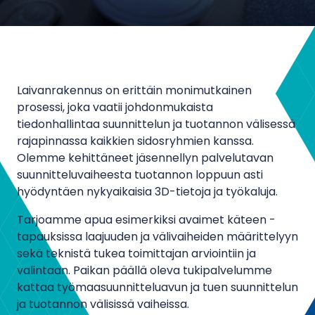
Laivanrakennus on erittäin monimutkainen
prosessi, joka vaatii johdonmukaista
tiedonhallintaa suunnittelun ja tuotannon välisessä
rajapinnassa kaikkien sidosryhmien kanssa.
Olemme kehittäneet jäsennellyn palvelutavan
suunnitteluvaiheesta tuotannon loppuun asti
hyödyntäen nykyaikaisia 3D-tietoja ja työkaluja.
Tarjoamme apua esimerkiksi avaimet käteen -
tapauksissa laajuuden ja välivaiheiden määrittelyyn
sekä teknistä tukea toimittajan arviointiin ja
valintaan. Paikan päällä oleva tukipalvelumme
kattaa työmaasuunnitteluavun ja tuen suunnittelun
ja tuotannon välisissä vaiheissa.