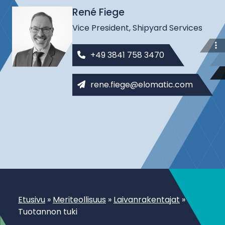
René Fiege
Vice President, Shipyard Services
+49 3841 758 3470
rene.fiege@elomatic.com
Etusivu
»
Meriteollisuus
»
Laivanrakentajat
»
Tuotannon tuki