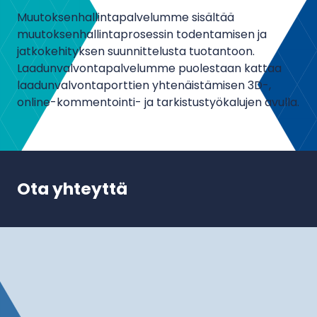
Muutoksenhallintapalvelumme sisältää
muutoksenhallintaprosessin todentamisen ja
jatkokehityksen suunnittelusta tuotantoon.
Laadunvalvontapalvelumme puolestaan kattaa
laadunvalvontaporttien yhtenäistämisen 3D-,
online-kommentointi- ja tarkistustyökalujen avulla.
Ota yhteyttä