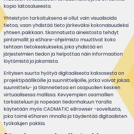
kopio laitosalueesta.
Yhteistyön tarkoituksena ei ollut vain visualisoida
tietoa, vaan yhdistää tieto järkeväksi kokonaisuudeksi
yhteen paikkaan. Skannatusta aineistosta tehdyt
pintamallit ja eShare-ohjelmisto muuttivat koko
tehtaan tietokeskukseksi, joka yhdistää eri
järjestelmien tiedon ja helpottaa näin informaation
löytämistä ja jakamista.
Erityisen suurta hyötyä digitaalisesta kaksosesta on
projektipäälliköille ja suunnittelijoille, jotka voivat jakaa
suunnittelu- ja tilannetietoa eri osapuolien kesken
virtuaalisessa mallissa. Kevyempien osamallien
tarkasteluun ja nopeaan tiedonhakuun Yaralla
käytetään myös CADMATIC eBrowser -sovellusta,
joka toimii eSharen rinnalla ja täydentää digitaalisten
työkalujen pakkia.