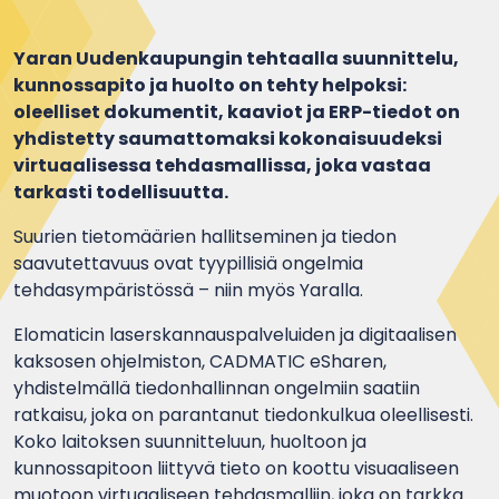
Yaran Uudenkaupungin tehtaalla suunnittelu,
kunnossapito ja huolto on tehty helpoksi:
oleelliset dokumentit, kaaviot ja ERP-tiedot on
yhdistetty saumattomaksi kokonaisuudeksi
virtuaalisessa tehdasmallissa, joka vastaa
tarkasti todellisuutta.
Suurien tietomäärien hallitseminen ja tiedon
saavutettavuus ovat tyypillisiä ongelmia
tehdasympäristössä – niin myös Yaralla.
Elomaticin laserskannauspalveluiden ja digitaalisen
kaksosen ohjelmiston, CADMATIC eSharen,
yhdistelmällä tiedonhallinnan ongelmiin saatiin
ratkaisu, joka on parantanut tiedonkulkua oleellisesti.
Koko laitoksen suunnitteluun, huoltoon ja
kunnossapitoon liittyvä tieto on koottu visuaaliseen
muotoon virtuaaliseen tehdasmalliin, joka on tarkka