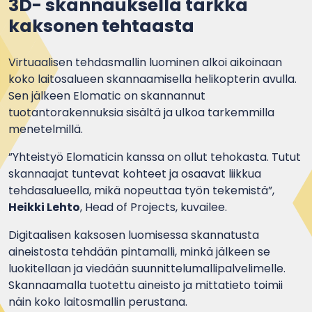
3D- skannauksella tarkka
kaksonen tehtaasta
Virtuaalisen tehdasmallin luominen alkoi aikoinaan
koko laitosalueen skannaamisella helikopterin avulla.
Sen jälkeen Elomatic on skannannut
tuotantorakennuksia sisältä ja ulkoa tarkemmilla
menetelmillä.
”Yhteistyö Elomaticin kanssa on ollut tehokasta. Tutut
skannaajat tuntevat kohteet ja osaavat liikkua
tehdasalueella, mikä nopeuttaa työn tekemistä”,
Heikki Lehto
, Head of Projects, kuvailee.
Digitaalisen kaksosen luomisessa skannatusta
aineistosta tehdään pintamalli, minkä jälkeen se
luokitellaan ja viedään suunnittelumallipalvelimelle.
Skannaamalla tuotettu aineisto ja mittatieto toimii
näin koko laitosmallin perustana.