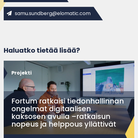
samu.sundberg@elomatic.com
Haluatko tietää lisää?
Projekti
Fortum ratkaisi tiedonhallinnan
ongelmat digitaalisen
kaksosen avulla –ratkaisun
nopeus ja helppous yllättivät