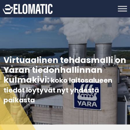
Virtuaalinen tehdasmalli on
Yaran tiedonhallinnan
kulmakivi:
koko laitosalueen
tiedot löytyvät nyt yhdestä
paikasta