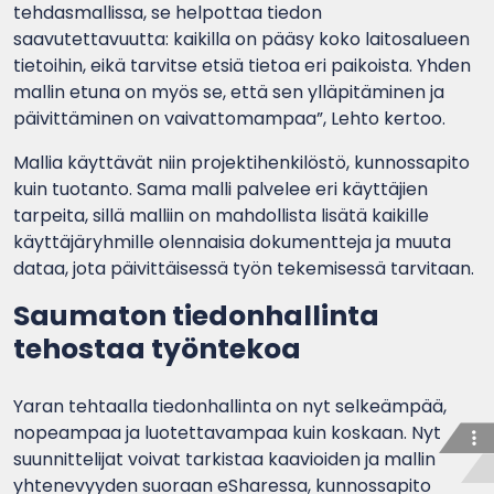
tehdasmallissa, se helpottaa tiedon
saavutettavuutta: kaikilla on pääsy koko laitosalueen
tietoihin, eikä tarvitse etsiä tietoa eri paikoista. Yhden
mallin etuna on myös se, että sen ylläpitäminen ja
päivittäminen on vaivattomampaa”, Lehto kertoo.
Mallia käyttävät niin projektihenkilöstö, kunnossapito
kuin tuotanto. Sama malli palvelee eri käyttäjien
tarpeita, sillä malliin on mahdollista lisätä kaikille
käyttäjäryhmille olennaisia dokumentteja ja muuta
dataa, jota päivittäisessä työn tekemisessä tarvitaan.
Saumaton tiedonhallinta
tehostaa työntekoa
Yaran tehtaalla tiedonhallinta on nyt selkeämpää,
nopeampaa ja luotettavampaa kuin koskaan. Nyt
suunnittelijat voivat tarkistaa kaavioiden ja mallin
yhtenevyyden suoraan eSharessa, kunnossapito