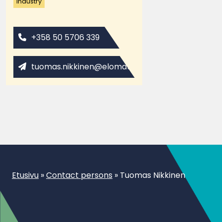
Industry
+358 50 5706 339
tuomas.nikkinen@elomatic.com
Etusivu
»
Contact persons
»
Tuomas Nikkinen