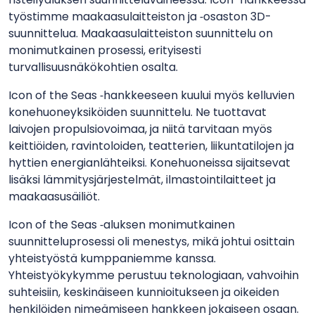
työstimme maakaasulaitteiston ja ‑osaston 3D-
suunnittelua. Maakaasulaitteiston suunnittelu on
monimutkainen prosessi, erityisesti
turvallisuusnäkökohtien osalta.
Icon of the Seas ‑hankkeeseen kuului myös kelluvien
konehuoneyksiköiden suunnittelu. Ne tuottavat
laivojen propulsiovoimaa, ja niitä tarvitaan myös
keittiöiden, ravintoloiden, teatterien, liikuntatilojen ja
hyttien energianlähteiksi. Konehuoneissa sijaitsevat
lisäksi lämmitysjärjestelmät, ilmastointilaitteet ja
maakaasusäiliöt.
Icon of the Seas ‑aluksen monimutkainen
suunnitteluprosessi oli menestys, mikä johtui osittain
yhteistyöstä kumppaniemme kanssa.
Yhteistyökykymme perustuu teknologiaan, vahvoihin
suhteisiin, keskinäiseen kunnioitukseen ja oikeiden
henkilöiden nimeämiseen hankkeen jokaiseen osaan.