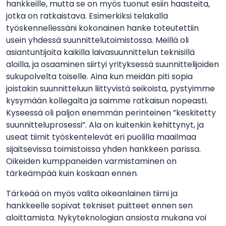
hankkeille, mutta se on myös tuonut esiin haasteita,
jotka on ratkaistava. Esimerkiksi telakalla
työskennellessäni kokonainen hanke toteutettiin
usein yhdessä suunnittelutoimistossa. Meillä oli
asiantuntijoita kaikilla laivasuunnittelun teknisillä
aloilla, ja osaaminen siirtyi yrityksessä suunnittelijoiden
sukupolvelta toiselle. Aina kun meidän piti sopia
joistakin suunnitteluun liittyvistä seikoista, pystyimme
kysymään kollegalta ja saimme ratkaisun nopeasti.
Kyseessä oli paljon enemmän perinteinen ”keskitetty
suunnitteluprosessi”. Ala on kuitenkin kehittynyt, ja
useat tiimit työskentelevät eri puolilla maailmaa
sijaitsevissa toimistoissa yhden hankkeen parissa.
Oikeiden kumppaneiden varmistaminen on
tärkeämpää kuin koskaan ennen.
Tärkeää on myös valita oikeanlainen tiimi ja
hankkeelle sopivat tekniset puitteet ennen sen
aloittamista. Nykyteknologian ansiosta mukana voi