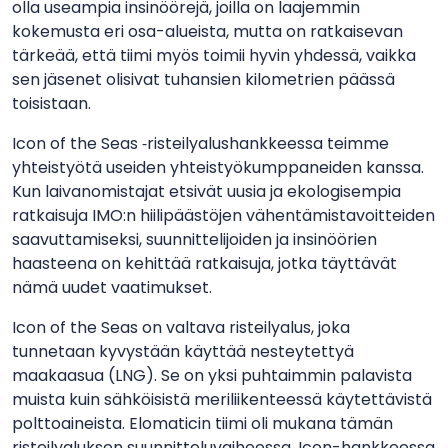
olla useampia insinöörejä, joilla on laajemmin
kokemusta eri osa-alueista, mutta on ratkaisevan
tärkeää, että tiimi myös toimii hyvin yhdessä, vaikka
sen jäsenet olisivat tuhansien kilometrien päässä
toisistaan.
Icon of the Seas ‑risteilyalushankkeessa teimme
yhteistyötä useiden yhteistyökumppaneiden kanssa.
Kun laivanomistajat etsivät uusia ja ekologisempia
ratkaisuja IMO:n hiilipäästöjen vähentämistavoitteiden
saavuttamiseksi, suunnittelijoiden ja insinöörien
haasteena on kehittää ratkaisuja, jotka täyttävät
nämä uudet vaatimukset.
Icon of the Seas on valtava risteilyalus, joka
tunnetaan kyvystään käyttää nesteytettyä
maakaasua (LNG). Se on yksi puhtaimmin palavista
muista kuin sähköisistä meriliikenteessä käytettävistä
polttoaineista. Elomaticin tiimi oli mukana tämän
risteilyaluksen suunnitteluvaiheessa. Icon-hankkeessa