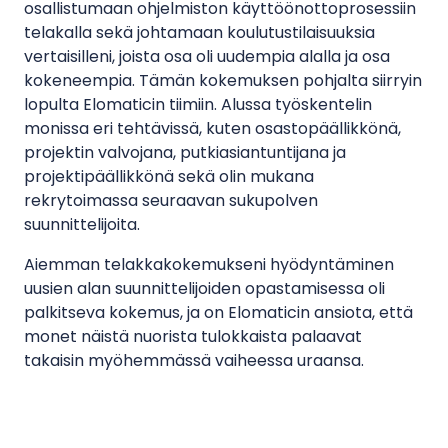
osallistumaan ohjelmiston käyttöönottoprosessiin
telakalla sekä johtamaan koulutustilaisuuksia
vertaisilleni, joista osa oli uudempia alalla ja osa
kokeneempia. Tämän kokemuksen pohjalta siirryin
lopulta Elomaticin tiimiin. Alussa työskentelin
monissa eri tehtävissä, kuten osastopäällikkönä,
projektin valvojana, putkiasiantuntijana ja
projektipäällikkönä sekä olin mukana
rekrytoimassa seuraavan sukupolven
suunnittelijoita.
Aiemman telakkakokemukseni hyödyntäminen
uusien alan suunnittelijoiden opastamisessa oli
palkitseva kokemus, ja on Elomaticin ansiota, että
monet näistä nuorista tulokkaista palaavat
takaisin myöhemmässä vaiheessa uraansa.