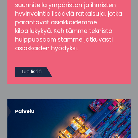
suunnitella ympäristön ja ihmisten
hyvinvointia lisääviä ratkaisuja, jotka
parantavat asiakkaidemme
kilpailukykyä. Kehitämme teknistä
huippuosaamistamme jatkuvasti
asiakkaiden hyödyksi.
Lue lisää
Palvelu