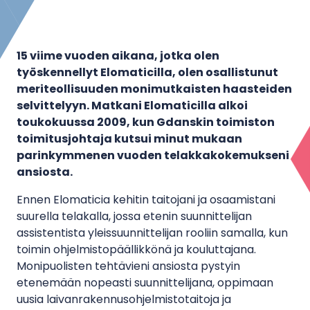
15 viime vuoden aikana, jotka olen
työskennellyt Elomaticilla, olen osallistunut
meriteollisuuden monimutkaisten haasteiden
selvittelyyn. Matkani Elomaticilla alkoi
toukokuussa 2009, kun Gdanskin toimiston
toimitusjohtaja kutsui minut mukaan
parinkymmenen vuoden telakkakokemukseni
ansiosta.
Ennen Elomaticia kehitin taitojani ja osaamistani
suurella telakalla, jossa etenin suunnittelijan
assistentista yleissuunnittelijan rooliin samalla, kun
toimin ohjelmistopäällikkönä ja kouluttajana.
Monipuolisten tehtävieni ansiosta pystyin
etenemään nopeasti suunnittelijana, oppimaan
uusia laivanrakennusohjelmistotaitoja ja