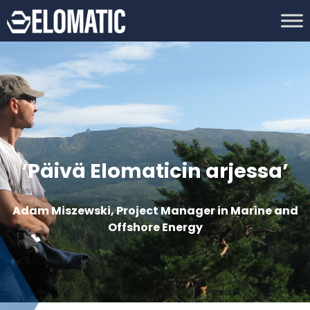
‘Päivä Elomaticin arjessa’
Adam Miszewski, Project Manager in Marine and
Offshore Energy