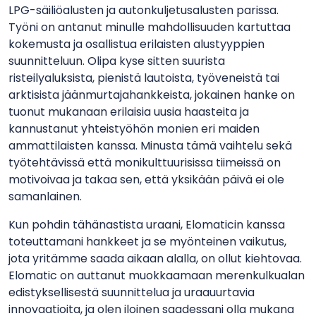
LPG-säiliöalusten ja autonkuljetusalusten parissa.
Työni on antanut minulle mahdollisuuden kartuttaa
kokemusta ja osallistua erilaisten alustyyppien
suunnitteluun. Olipa kyse sitten suurista
risteilyaluksista, pienistä lautoista, työveneistä tai
arktisista jäänmurtajahankkeista, jokainen hanke on
tuonut mukanaan erilaisia uusia haasteita ja
kannustanut yhteistyöhön monien eri maiden
ammattilaisten kanssa. Minusta tämä vaihtelu sekä
työtehtävissä että monikulttuurisissa tiimeissä on
motivoivaa ja takaa sen, että yksikään päivä ei ole
samanlainen.
Kun pohdin tähänastista uraani, Elomaticin kanssa
toteuttamani hankkeet ja se myönteinen vaikutus,
jota yritämme saada aikaan alalla, on ollut kiehtovaa.
Elomatic on auttanut muokkaamaan merenkulkualan
edistyksellisestä suunnittelua ja uraauurtavia
innovaatioita, ja olen iloinen saadessani olla mukana