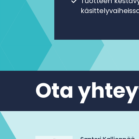
käsittelyvaiheiss
Ota yhtey
Santeri Kallionpää