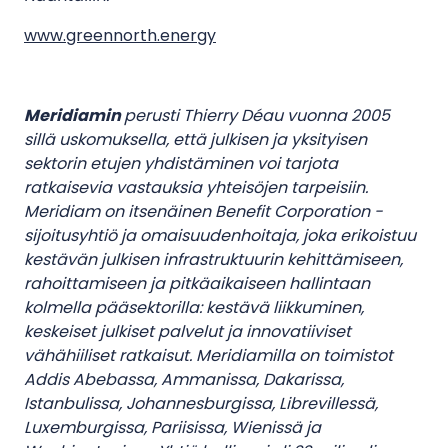
www.greennorth.energy
Meridiamin
perusti Thierry Déau vuonna 2005
sillä uskomuksella, että julkisen ja yksityisen
sektorin etujen yhdistäminen voi tarjota
ratkaisevia vastauksia yhteisöjen tarpeisiin.
Meridiam on itsenäinen Benefit Corporation -
sijoitusyhtiö ja omaisuudenhoitaja, joka erikoistuu
kestävän julkisen infrastruktuurin kehittämiseen,
rahoittamiseen ja pitkäaikaiseen hallintaan
kolmella pääsektorilla: kestävä liikkuminen,
keskeiset julkiset palvelut ja innovatiiviset
vähähiiliset ratkaisut. Meridiamilla on toimistot
Addis Abebassa, Ammanissa, Dakarissa,
Istanbulissa, Johannesburgissa, Librevillessä,
Luxemburgissa, Pariisissa, Wienissä ja