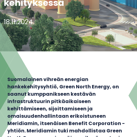
kehityksessä
18.11.2024
Suomalainen vihreän energian
hankekehitysyhtiö, Green North Energy, on
saanut kumppanikseen kestävän
infrastruktuurin pitkäaikaiseen
kehittämiseen, sijoittamiseen ja
omaisuudenhallintaan erikoistuneen
Meridiamin, itsenäisen Benefit Corporation -
yhtiön. Meridiamin tuki mahdollistaa Green