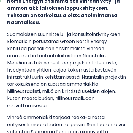
North Energyn ensimmäisen vihreän vety- ja
ammoniakkilaitoksen loppukehityksen.
Tehtaan on tarkoitus aloittaa toimintansa
Naantalissa.
Suomalaisen suunnittelu- ja konsultointiyrityksen
Elomaticin perustama Green North Energy
kehittää parhaillaan ensimmäistä vihreän
ammoniakin tuotantolaitostaan Naantaliin.
Meridiamin tuki nopeuttaa projektin toteutusta,
hyödyntäen yhtiön laajaa kokemusta kestävän
infrastruktuurin kehittämisessä. Naantalin projektin
tarkoituksena on tuottaa ammoniakkia
hiilineutraalisti, mikä on kriittistä useiden alojen,
kuten maatalouden, hiilineutraaliuden
saavuttamisessa.
Vihreä ammoniakki tarjoaa raaka-ainetta
erityisesti maatalouden tarpeisiin. Sen tuotanto voi
vähentää Suomen ja Euroopan riippuvuutta