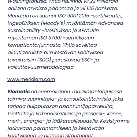
Washingtonissa. Yhtiö hallinnoi yli 22 miljardin
dollarin arvoista pääomaa ja yli 125 hanketta.
Meridiam on saanut ISO 9001:2015 -sertifikaatin,
VigeoEiriksen (Moody’s) myöntämän Advanced
Sustainability -luokituksen ja AFNORin
myöntämän ISO 37001 -sertifikaatin
korruptiontorjunnasta. Yhtiö soveltaa
ainutlaatuista YK:n kestävän kehityksen
tavoitteisiin (SDG) perustuvaa ESG- ja
vaikuttavuusmetodologiaa.
www.meridiam.com
Elomatic
on suomalainen, maailmanlaajuisesti
toimiva suunnittelu- ja konsultointitoimisto, joka
tarjoaa huipputason asiantuntijapalveluita,
tuotteita ja kokonaisratkaisuja prosessi-, kone-,
meri-, energia- ja lääketeollisuudelle. Keskitymme
jatkuvaan parantamiseen ja kestävään
kehitykseen, ja olemme sitoutuneet