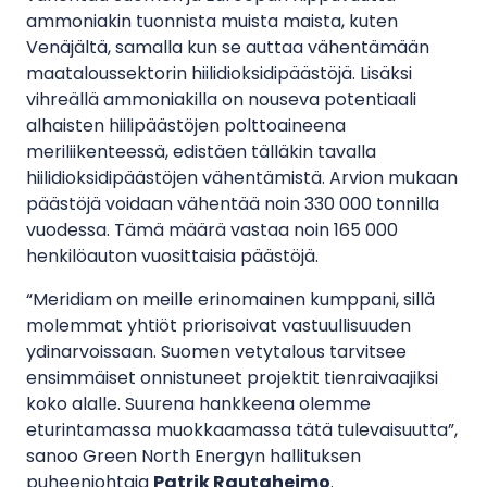
ammoniakin tuonnista muista maista, kuten
Venäjältä, samalla kun se auttaa vähentämään
maataloussektorin hiilidioksidipäästöjä. Lisäksi
vihreällä ammoniakilla on nouseva potentiaali
alhaisten hiilipäästöjen polttoaineena
meriliikenteessä, edistäen tälläkin tavalla
hiilidioksidipäästöjen vähentämistä. Arvion mukaan
päästöjä voidaan vähentää noin 330 000 tonnilla
vuodessa. Tämä määrä vastaa noin 165 000
henkilöauton vuosittaisia päästöjä.
“Meridiam on meille erinomainen kumppani, sillä
molemmat yhtiöt priorisoivat vastuullisuuden
ydinarvoissaan. Suomen vetytalous tarvitsee
ensimmäiset onnistuneet projektit tienraivaajiksi
koko alalle. Suurena hankkeena olemme
eturintamassa muokkaamassa tätä tulevaisuutta”,
sanoo Green North Energyn hallituksen
puheenjohtaja
Patrik Rautaheimo
.