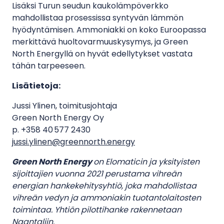
Lisäksi Turun seudun kaukolämpöverkko
mahdollistaa prosessissa syntyvän lämmön
hyödyntämisen. Ammoniakki on koko Euroopassa
merkittävä huoltovarmuuskysymys, ja Green
North Energyllä on hyvät edellytykset vastata
tähän tarpeeseen.
Lisätietoja:
Jussi Ylinen, toimitusjohtaja
Green North Energy Oy
p. +358 40 577 2430
jussi.ylinen@greennorth.energy
Green North Energy
on Elomaticin ja yksityisten
sijoittajien vuonna 2021 perustama vihreän
energian hankekehitysyhtiö, joka mahdollistaa
vihreän vedyn ja ammoniakin tuotantolaitosten
toimintaa. Yhtiön pilottihanke rakennetaan
Naantaliin.