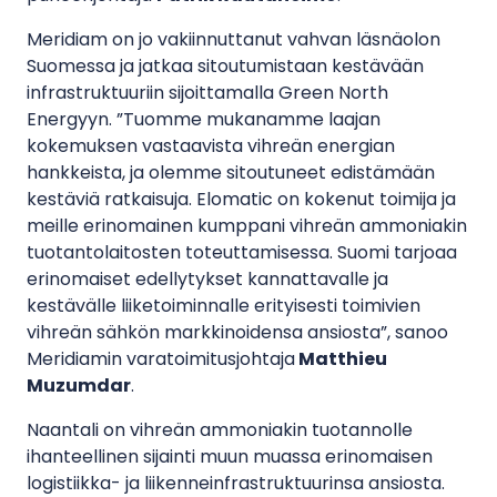
Meridiam on jo vakiinnuttanut vahvan läsnäolon
Suomessa ja jatkaa sitoutumistaan kestävään
infrastruktuuriin sijoittamalla Green North
Energyyn. ”Tuomme mukanamme laajan
kokemuksen vastaavista vihreän energian
hankkeista, ja olemme sitoutuneet edistämään
kestäviä ratkaisuja. Elomatic on kokenut toimija ja
meille erinomainen kumppani vihreän ammoniakin
tuotantolaitosten toteuttamisessa. Suomi tarjoaa
erinomaiset edellytykset kannattavalle ja
kestävälle liiketoiminnalle erityisesti toimivien
vihreän sähkön markkinoidensa ansiosta”, sanoo
Meridiamin varatoimitusjohtaja
Matthieu
Muzumdar
.
Naantali on vihreän ammoniakin tuotannolle
ihanteellinen sijainti muun muassa erinomaisen
logistiikka- ja liikenneinfrastruktuurinsa ansiosta.