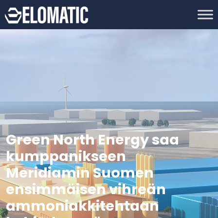
Green North Energy saa
kumppanikseen
Meridiamin Suomen
ensimmäisen vihreän
ammoniakkitehtaan