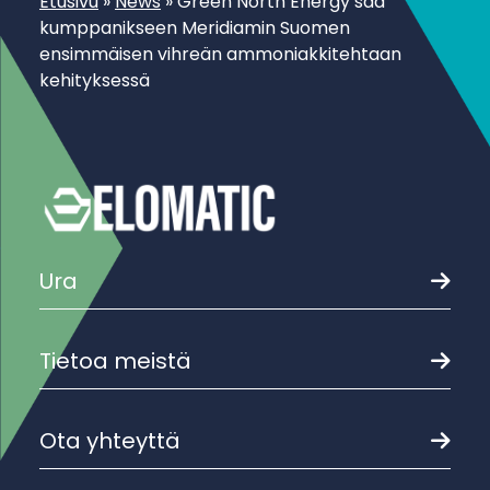
Etusivu
»
News
»
Green North Energy saa
kumppanikseen Meridiamin Suomen
ensimmäisen vihreän ammoniakkitehtaan
kehityksessä
Ura
Tietoa meistä
Ota yhteyttä