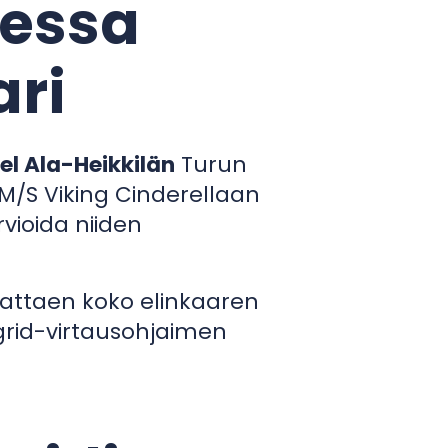
aessa
ari
el Ala-Heikkilän
Turun
M/S Viking Cinderellaan
vioida niiden
 kattaen koko elinkaaren
ogrid-virtausohjaimen