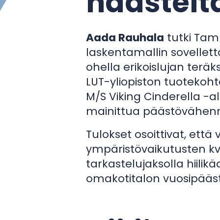
haasteit
Aada Rauhala
tutki Tamp
laskentamallin sovellett
ohella erikoislujan ter
LUT-yliopiston tuotekohtai
M/S Viking Cinderella -a
mainittua päästövähenn
Tulokset osoittivat, että 
ympäristövaikutusten kvan
tarkastelujaksolla hiilik
omakotitalon vuosipääst