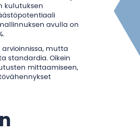
en kulutuksen
äästöpotentiaali
mallinnuksen avulla on
%.
 arvioinnissa, mutta
ta standardia. Oikein
ikutusten mittaamiseen,
stövähennykset
an