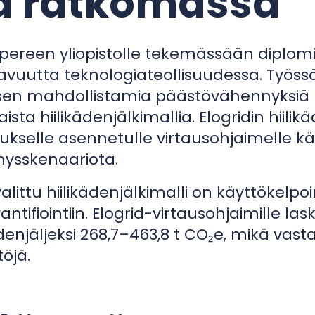
a ratkomassa
ereen yliopistolle tekemässään diplomit
avuutta teknologiateollisuudessa. Työssä 
äksen mahdollistamia päästövähennyksiä
sta hiilikädenjälkimallia. Elogridin hiilikäd
lukselle asennetulle virtausohjaimelle 
ysskenaariota.
valittu hiilikädenjälkimalli on käyttökelpo
tifiointiin. Elogrid-virtausohjaimille la
ädenjäljeksi 268,7–463,8 t CO₂e, mikä vas
öjä.