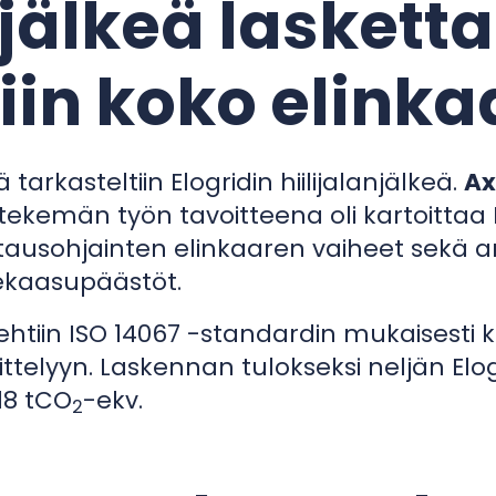
njälkeä laskett
in koko elinka
arkasteltiin Elogridin hiilijalanjälkeä.
Ax
ekemän työn tavoitteena oli kartoittaa 
tausohjainten elinkaaren vaiheet sekä ar
ekaasupäästöt.
 tehtiin ISO 14067 -standardin mukaisesti
ttelyyn. Laskennan tulokseksi neljän El
,18 tCO
-ekv.
2