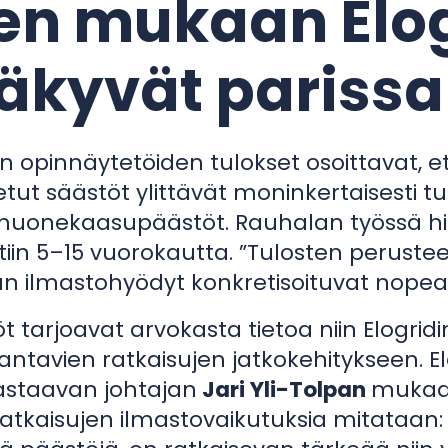
ten mukaan Elo
äkyvät parissa
n opinnäytetöiden tulokset osoittavat, et
etut säästöt ylittävät moninkertaisesti t
ihuonekaasupäästöt. Rauhalan työssä hiil
iin 5–15 vuorokautta. ”Tulosten perustee
an ilmastohyödyt konkretisoituvat nopeas
tarjoavat arvokasta tietoa niin Elogrid
ntavien ratkaisujen jatkokehitykseen. E
astaavan johtajan
Jari Yli-Tolpan
mukaan
tkaisujen ilmastovaikutuksia mitataan: 