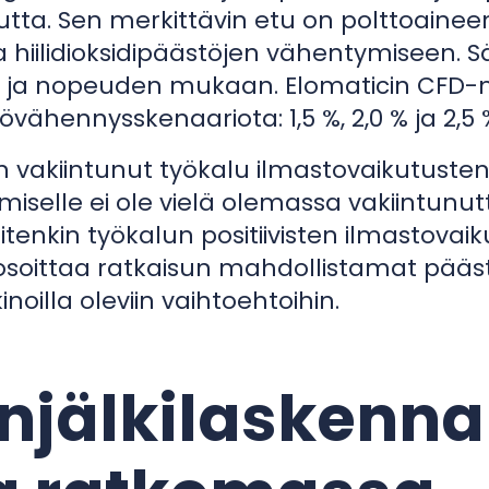
utta. Sen merkittävin etu on polttoaine
hiilidioksidipäästöjen vähentymiseen. S
n ja nopeuden mukaan. Elomaticin CFD-
vähennysskenaariota: 1,5 %, 2,0 % ja 2,5 
on vakiintunut työkalu ilmastovaikutusten
miselle ei ole vielä olemassa vakiintunut
itenkin työkalun positiivisten ilmastova
n osoittaa ratkaisun mahdollistamat pää
oilla oleviin vaihtoehtoihin.
enjälkilaskenn