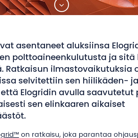
at asentaneet aluksiinsa Elogri
n polttoaineenkulutusta ja sitä
jä. Ratkaisun ilmastovaikutuksia 
ssa selvitettiin sen hiilikäden- ja
, että Elogridin avulla saavutet
isesti sen elinkaaren aikaiset
ästöt.
ogrid™
on ratkaisu, joka parantaa ohjausp