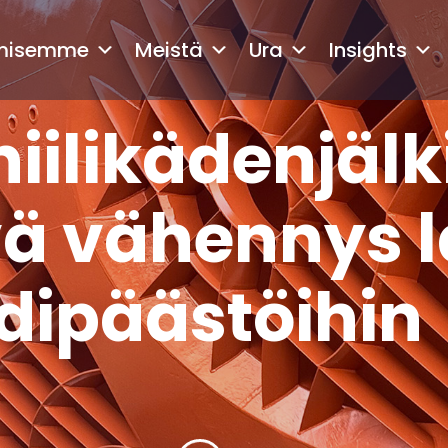
amisemme
Meistä
Ura
Insights
hiilikädenjälk
ä vähennys l
idipäästöihin