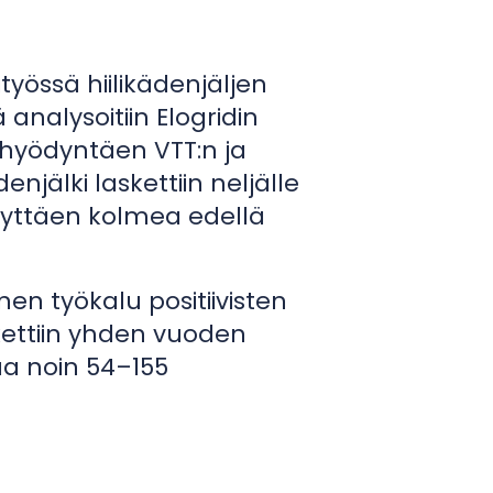
yössä hiilikädenjäljen
analysoitiin Elogridin
 hyödyntäen VTT:n ja
enjälki laskettiin neljälle
käyttäen kolmea edellä
inen työkalu positiivisten
skettiin yhden vuoden
taa noin 54–155