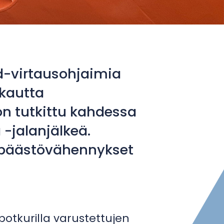
d-virtausohjaimia
 kautta
on tutkittu kahdessa
 -jalanjälkeä.
ut päästövähennykset
otkurilla varustettujen