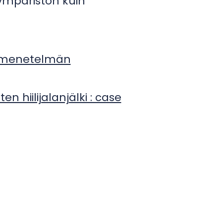
 ympäristön kuin
tamenetelmän
en hiilijalanjälki : case