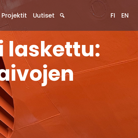
Projektit
Uutiset
FI
EN
i laskettu:
aivojen