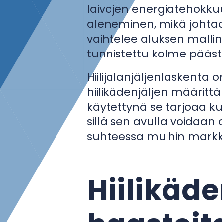
laivojen energiatehokku
aleneminen, mikä johtaa 
vaihtelee aluksen malli
tunnistettu kolme päästö
Hiilijalanjäljenlaskenta 
hiilikädenjäljen määrittä
käytettynä se tarjoaa ku
sillä sen avulla voidaa
suhteessa muihin markkin
Hiilikäd