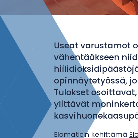
Useat varustamot ov
vähentääkseen niide
hiilidioksidipäästö
opinnäytetyössä, joi
Tulokset osoittavat
ylittävät moninkerta
kasvihuonekaasupä
Elomaticin kehittämä
El