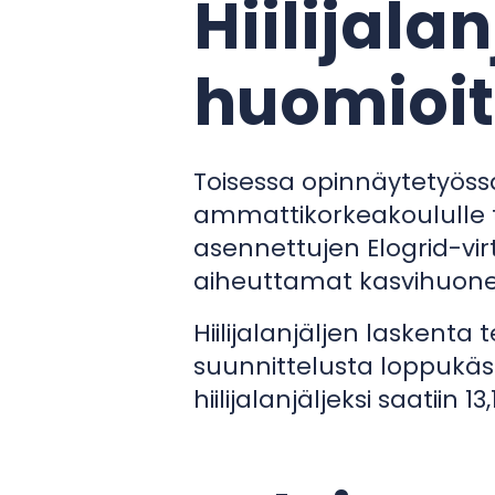
Hiilijala
huomioiti
Toisessa opinnäytetyössä t
ammattikorkeakoululle t
asennettujen Elogrid-vir
aiheuttamat kasvihuon
Hiilijalanjäljen laskenta
suunnittelusta loppukäsi
hiilijalanjäljeksi saatiin 13