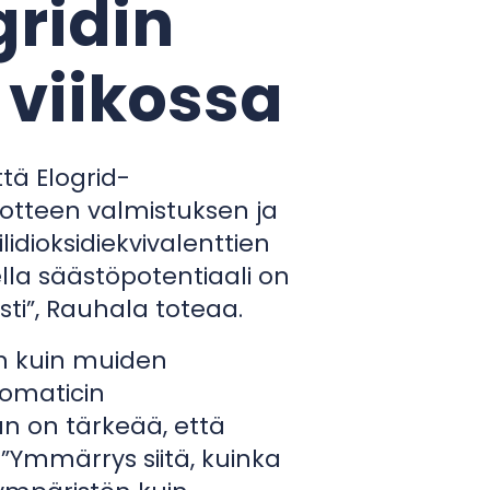
gridin
 viikossa
tä Elogrid-
uotteen valmistuksen ja
idioksidiekvivalenttien
lla säästöpotentiaali on
ti”, Rauhala toteaa.
in kuin muiden
lomaticin
 on tärkeää, että
”Ymmärrys siitä, kuinka