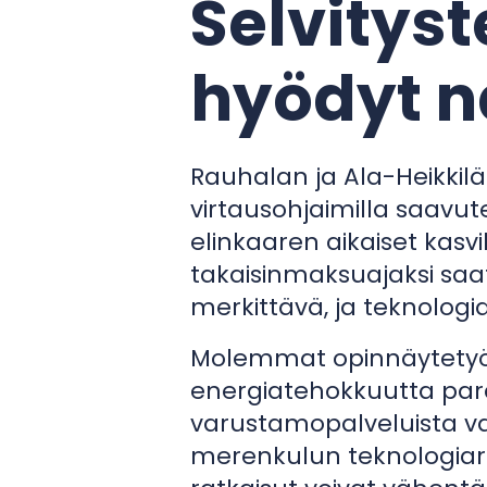
Selvitys
hyödyt n
Rauhalan ja Ala-Heikkilä
virtausohjaimilla saavut
elinkaaren aikaiset kasv
takaisinmaksuajaksi saat
merkittävä, ja teknologi
Molemmat opinnäytetyöt 
energiatehokkuutta para
varustamopalveluista v
merenkulun teknologiara