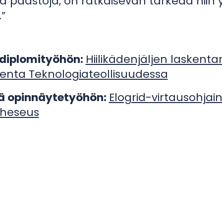
ä päästöjä, on ratkaisevan tärkeää niin
”
diplomityöhön:
Hiilikädenjäljen lasken
skenta Teknologiateollisuudessa
lä opinnäytetyöhön:
Elogrid-virtausohjaint
Theseus