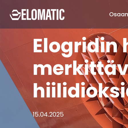
Osa
Elogridin 
merkittäv
hiilidioks
15.04.2025