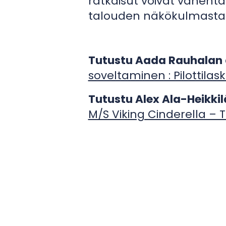
ratkaisut voivat vähentä
talouden näkökulmasta.
Tutustu Aada Rauhalan 
soveltaminen : Pilottila
Tutustu Alex Ala-Heikki
M/S Viking Cinderella – 