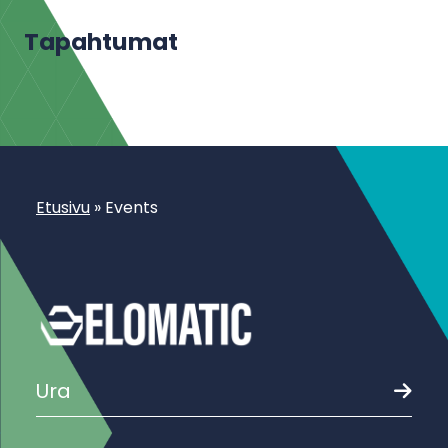
Tapahtumat
Etusivu
»
Events
Ura