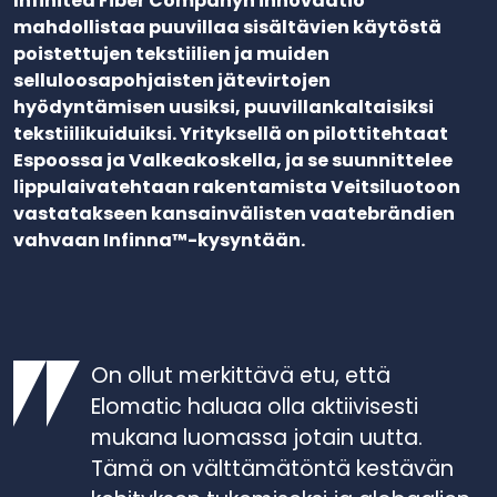
Infinited Fiber Companyn innovaatio
mahdollistaa puuvillaa sisältävien käytöstä
poistettujen tekstiilien ja muiden
selluloosapohjaisten jätevirtojen
hyödyntämisen uusiksi, puuvillankaltaisiksi
tekstiilikuiduiksi. Yrityksellä on pilottitehtaat
Espoossa ja Valkeakoskella, ja se suunnittelee
lippulaivatehtaan rakentamista Veitsiluotoon
vastatakseen kansainvälisten vaatebrändien
vahvaan Infinna™-kysyntään.
On ollut merkittävä etu, että
Elomatic haluaa olla aktiivisesti
mukana luomassa jotain uutta.
Tämä on välttämätöntä kestävän