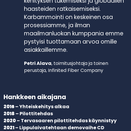
kehityksen tukemiseksi ja globaalien
haasteiden ratkaisemiseksi.
Karbammointi on keskeinen osa
prosessiamme, ja ilman
maailmanluokan kumppania emme
pystyisi tuottamaan arvoa omille
asiakkaillemme.
Petri Alava
, toimitusjohtaja ja toinen
perustaja, Infinited Fiber Company
Hankkeen aikajana
2016
– Yhteiskehitys alkaa
2018
– Pilottitehdas
2020
– Tervasaaren pilottitehdas käynnistyy
2021
– Lippulaivatehtaan demovaihe CD