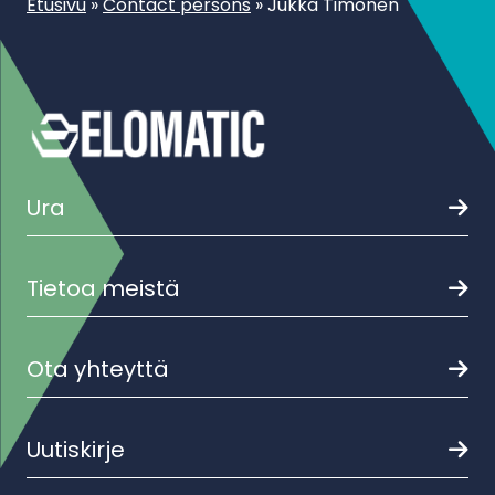
Etusivu
»
Contact persons
»
Jukka Timonen
Ura
Tietoa meistä
Ota yhteyttä
Uutiskirje