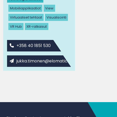
Mobiiliapplikaatiot
View
Virtuaaliset tehtaat
Visualisointi
VR Hub
XR-ratkaisut
+358 40 1851 530
jukka.timonen@elomatic.com